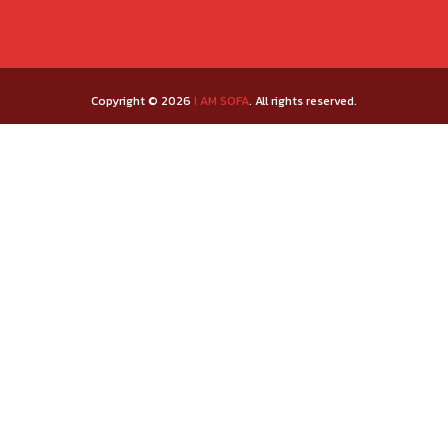
Copyright © 2026
I AM SOFA
. All rights reserved.