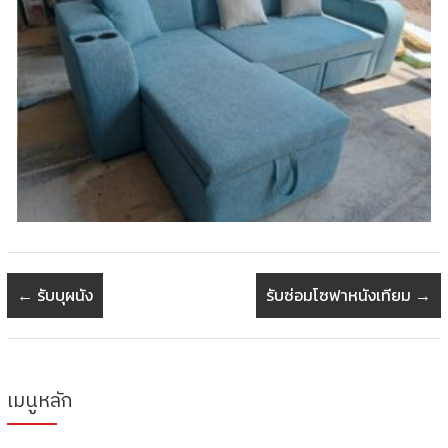
←
รับบุผนัง
รับซ่อมโซฟาหนังเทียม
→
เมนูหลัก