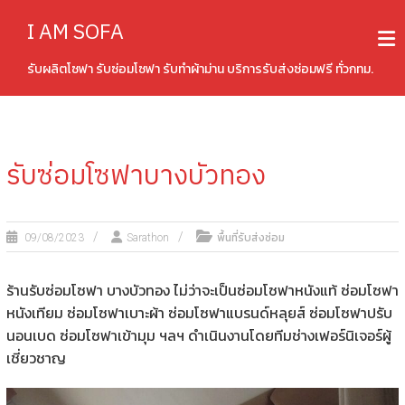
Skip
I AM SOFA
to
content
รับผลิตโซฟา รับซ่อมโซฟา รับทำผ้าม่าน บริการรับส่งซ่อมฟรี ทั่วกทม.
รับซ่อมโซฟาบางบัวทอง
พื้นที่รับส่งซ่อม
09/08/2023
Sarathon
ร้านรับซ่อมโซฟา บางบัวทอง ไม่ว่าจะเป็นซ่อมโซฟาหนังแท้ ซ่อมโซฟา
หนังเทียม ซ่อมโซฟาเบาะผ้า ซ่อมโซฟาแบรนด์หลุยส์ ซ่อมโซฟาปรับ
นอนเบด ซ่อมโซฟาเข้ามุม ฯลฯ ดำเนินงานโดยทีมช่างเฟอร์นิเจอร์ผู้
เชี่ยวชาญ