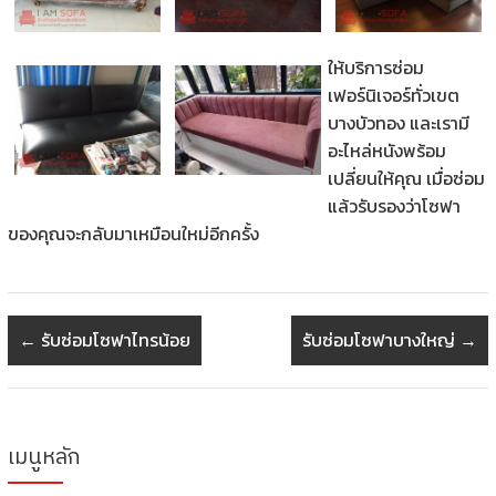
ให้บริการซ่อม
เฟอร์นิเจอร์ทั่วเขต
บางบัวทอง และเรามี
อะไหล่หนังพร้อม
เปลี่ยนให้คุณ
เมื่อซ่อม
แล้วรับรองว่าโซฟา
ของคุณจะกลับมาเหมือนใหม่อีกครั้ง
←
รับซ่อมโซฟาไทรน้อย
รับซ่อมโซฟาบางใหญ่
→
เมนูหลัก