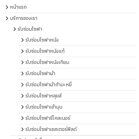
หน้าแรก
บริการของเรา
รับซ่อมโซฟา
รับซ่อมโซฟาหนัง
รับซ่อมโซฟาหนังแท้
รับซ่อมโซฟาหนังเทียม
รับซ่อมโซฟาผ้า
รับซ่อมโซฟาผ้ากำมะหยี่
รับซ่อมโซฟาหลุยส์
รับซ่อมโซฟาเข้ามุม
รับซ่อมโซฟารีไคลเนอร์
รับซ่อมโซฟาเชสเตอร์ฟิลด์