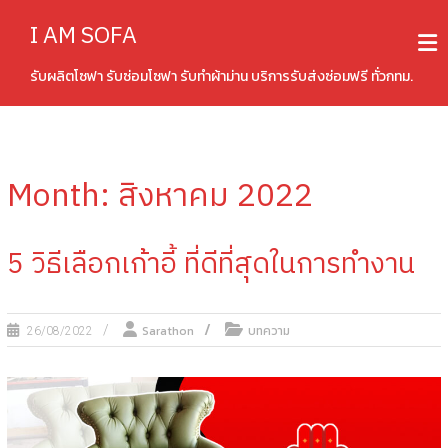
Skip
I AM SOFA
to
content
รับผลิตโซฟา รับซ่อมโซฟา รับทำผ้าม่าน บริการรับส่งซ่อมฟรี ทั่วกทม.
Month: สิงหาคม 2022
5 วิธีเลือกเก้าอี้ ที่ดีที่สุดในการทำงาน
Sarathon
บทความ
26/08/2022