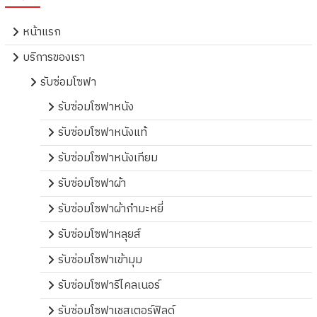
หน้าแรก
บริการของเรา
รับซ่อมโซฟา
รับซ่อมโซฟาหนัง
รับซ่อมโซฟาหนังแท้
รับซ่อมโซฟาหนังเทียม
รับซ่อมโซฟาผ้า
รับซ่อมโซฟาผ้ากำมะหยี่
รับซ่อมโซฟาหลุยส์
รับซ่อมโซฟาเข้ามุม
รับซ่อมโซฟารีไคลเนอร์
รับซ่อมโซฟาเชสเตอร์ฟิลด์