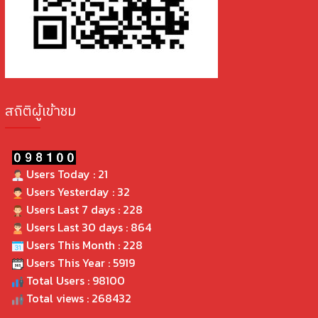
สถิติผู้เข้าชม
Users Today : 21
Users Yesterday : 32
Users Last 7 days : 228
Users Last 30 days : 864
Users This Month : 228
Users This Year : 5919
Total Users : 98100
Total views : 268432