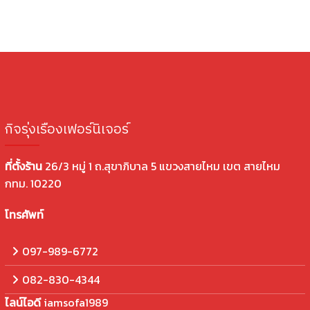
กิจรุ่งเรืองเฟอร์นิเจอร์
ที่ตั้งร้าน
26/3 หมู่ 1 ถ.สุขาภิบาล 5 แขวงสายไหม เขต สายไหม
กทม. 10220
โทรศัพท์
097-989-6772
082-830-4344
ไลน์ไอดี
iamsofa1989