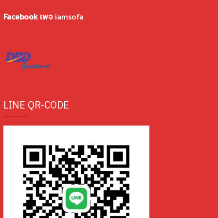
Facebook เพจ
iamsofa
LINE QR-CODE